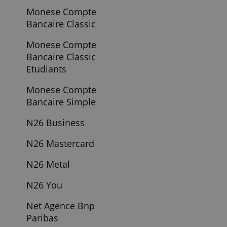
La Carte Prepaid
Ma French Bank
Le Compte Ideal
Ma French Bank
Ce site Web utilise des cookies
Le Compte
Nous utilisons des cookies pour personnaliser le
Original
contenu, les publicités et analyser notre trafic.
Nous partageons également des informations sur
Ma French Bank
votre utilisation de notre site avec nos partenaires
Le Compte
de publicité et d'analyse qui peuvent les combiner
Westart
avec d'autres informations que vous leur avez
fournies ou qu'ils ont collectées lors de votre
Mastercard
utilisation de leurs services.
En savoir plus
Fortuneo
ACCEPTER TOUT
Mexem Compte
Investisseur
REFUSER TOUT