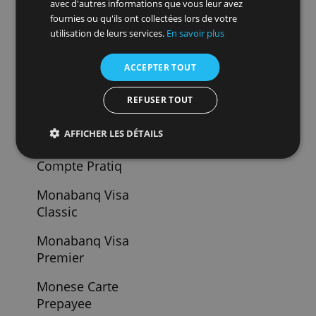
Les Entrepreteurs
Pret
Professionnel
Livret Depargne B
For Bank
Livret Distingo
Psa Banque
Livret Orange
Enfant
Lookfin
Lookfin
Ma French Bank