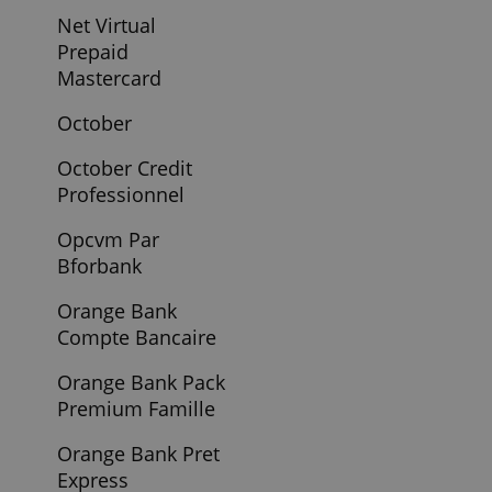
Mintos
AFFICHER LES DÉTAILS
Monabanq
Compte Pratiq
Monabanq Visa
Classic
Monabanq Visa
Premier
Monese Carte
Prepayee
Monese Compte
Bancaire Classic
Monese Compte