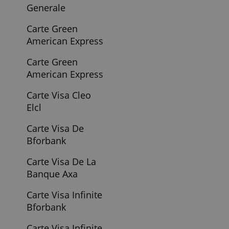
Carte Air France
Pea Peapme
Klm American
Express Gold
Prets
Carte Air France
Klm American
Express Gold
Carte Cb Visa
Infinite De Societe
Generale
Carte Green
American Express
Carte Green
American Express