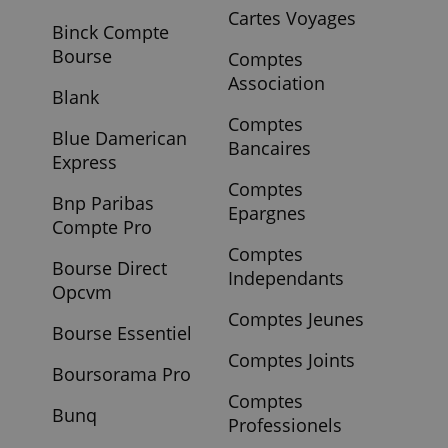
Bfor Bank
Cartes
Compte Bancaire
Independantes
Bforbasic De
Cartes Prepayees
Bforbank
Cartes Voyages
Binck Compte
Bourse
Comptes
Association
Blank
Comptes
Blue Damerican
Bancaires
Express
Comptes
Bnp Paribas
Epargnes
Compte Pro
Comptes
Bourse Direct
Independants