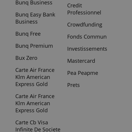
Opcvm
Comptes Jeunes
Bourse Essentiel
Comptes Joints
Boursorama Pro
Comptes
Bunq
Professionels
Bunq Business
Credit
Professionnel
Bunq Easy Bank
Business
Crowdfunding
Bunq Free
Fonds Commun
Bunq Premium
Investissements
Bux Zero
Mastercard