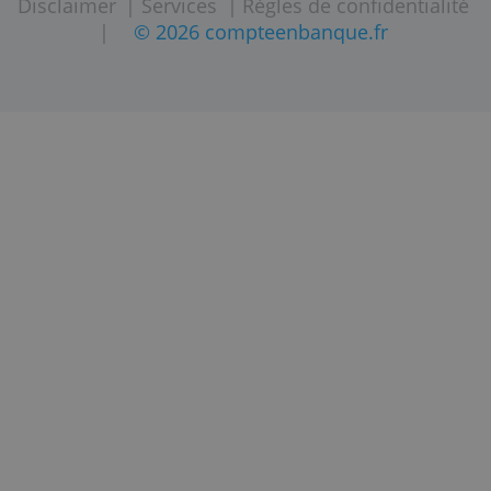
Mastercard
Societe Generale
Agence Direct
Societe Generale
Pea
Sofinco Visa Agile
Trade Republic
Investir
Transcash
Viabuy Prepaid
Mastercard