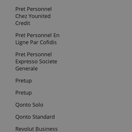
Bancaire Classic
Etudiants
Monese Compte
Bancaire Simple
N26 Business
N26 Mastercard
N26 Metal
N26 You
Net Agence Bnp
Paribas
Net Virtual