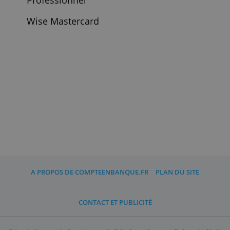
Revolut
Freelancer Free
Revolut
Freelancer
Professional
Saxo Banque
Compte
Dinvestissement
Saxo Banque
Fonds Opcvm
Scalable Capital
Skrill Prepaid