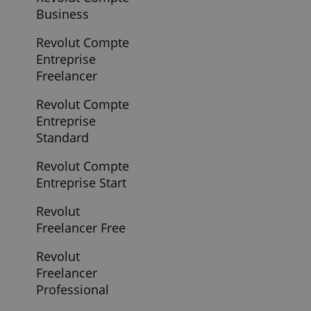
Express
Pret Personnel
Chez Younited
Credit
Pret Personnel En
Ligne Par Cofidis
Pret Personnel
Expresso Societe
Generale
Pretup
Pretup
Qonto Solo