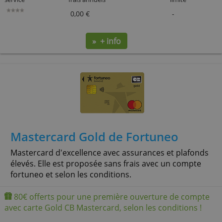
voyages à l'étranger avec vos paiements et retrai
sans frais, partout dans le monde.
30€ offerts pour une 1ère ouverture d'un compt
dépôt avec carte Fosfo Mastercard, suivie de 5
paiements réalisés.
service
frais annuels
limite
0,00 €
-
» + info