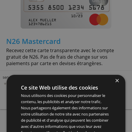
assurances et garanties liées.
Découvrez tous les avantages et une belle prime 
offres Hello Prime et Hello Prime Duo à 1€ par moi
selon les conditions !
service
frais annuels
limite
60,00 €
-
» + info