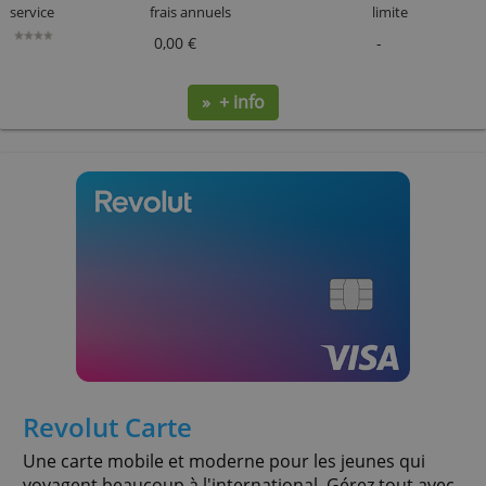
Mastercard Gold de Fortuneo
Mastercard d'excellence avec assurances et plafonds
élevés. Elle est proposée sans frais avec un comp
fortuneo et selon les conditions.
80€ offerts pour une première ouverture de co
avec carte Gold CB Mastercard, selon les conditions
service
frais annuels
limite
0,00 €
-
» + info