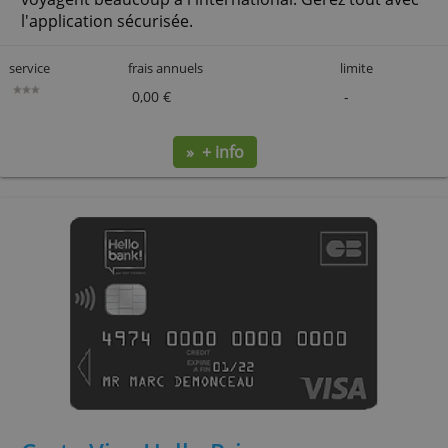
Revolut Carte
Une carte mobile et moderne pour les jeunes qui
voyagent beaucoup à l'international. Gérez tout 
l'application sécurisée.
service
frais annuels
limite
0,00 €
-