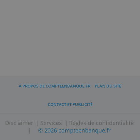
contrôle, des technologies avancées et des
micropuces et souvent un code de
confirmation est également nécessaire po
effectuer un paiement.
Il est également possible, grâce à des
applications téléchargeables sur votre
téléphone portable, de vérifier toutes les
transactions bancaires, de sorte que vous
puissiez toujours surveiller votre carte pou
éviter ou bloquer d'éventuelles arnaques.
Comment puis-je demander l'un
de ces cartes ?
Vous pouvez sélectionner la carte considé