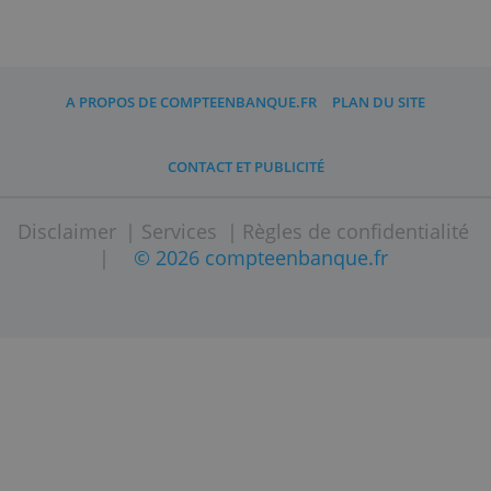
autres partenaires et vous pouvez
utiliser votre app Monese dans les 12
langues suivantes: anglais, français,
allemand, portugais-brésilien, bulgare,
italien, espagnol, roumain, polonais,
tchèque, turc et lituanien. Vous profitez
également une équipe d'assistance
dans ces langues.