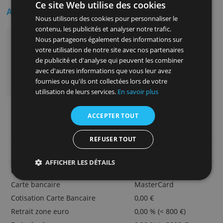
s’effectuent au taux de change utilisé par les
banques, plus 0,50 % de frais. Les paiements
vers et depuis un autre compte Monese sont
gratuits et sont exécutés immédiatement.
Vous suivez l’activité de votre compte en te
réel et vous contrôlez vos dépenses
quotidiennes grâce à des relevés de compte 
tout moment reçus sur votre mobile.
Ce site Web utilise des cookies
Avantages
Nous utilisons des cookies pour personnaliser le
contenu, les publicités et analyser notre trafic.
en euros et en livres britanniques
Nous partageons également des informations sur
Carte de débit gratuite
votre utilisation de notre site avec nos partenaires
de publicité et d'analyse qui peuvent les combiner
Change gratuit en devises jusqu'à 8.000 €
avec d'autres informations que vous leur avez
par mois
fournies ou qu'ils ont collectées lors de votre
Suivez votre compte en temps réel