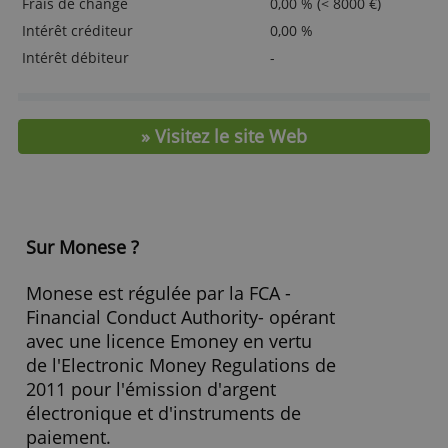
utilisation de leurs services.
En savoir plus
> Ouvrez ici un compte Monese Classic
ACCEPTER TOUT
REFUSER TOUT
Frais et caractéristiques
AFFICHER LES DÉTAILS
Cotisation annuelle
59,40 €
Carte bancaire
MasterCard
Cotisation Carte Bancaire
0,00 €
Retrait zone euro
0,00 % (< 800 €)
Frais de change
0,00 % (< 8000 €)
Intérêt créditeur
0,00 %
Intérêt débiteur
-