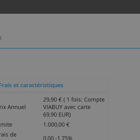
rises
Contact
Frais et caractéristiques
29,90 € ( 1 fois: 
s à
Prix Annuel
VIABUY avec cart
e de
69,90 EUR)
le