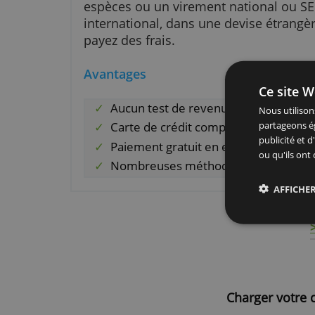
d'identification. En général, vou
maximum 3 fois par jour et au 
En outre, il est important de sa
différentes manières et que ce n'
espèces ou un virement national
international, dans une devise é
payez des frais.
Avantages
Ce 
Aucun test de revenu ou de sol
Nous
Carte de crédit complète ave
part
publ
Paiement gratuit en euro
ou q
Nombreuses méthodes d'appr