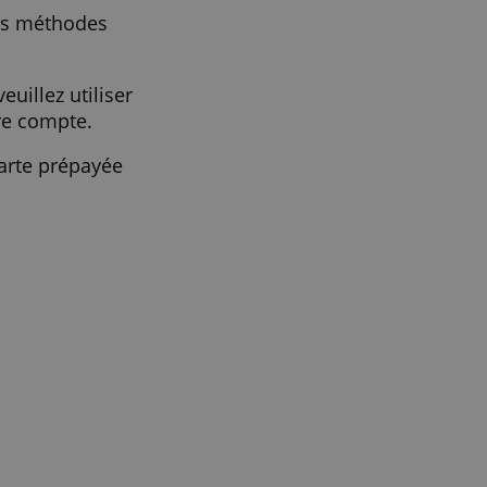
Mastercard !
entre plusieurs méthodes
(en euro), veuillez utiliser
attribué à votre compte.
onner votre carte prépayée