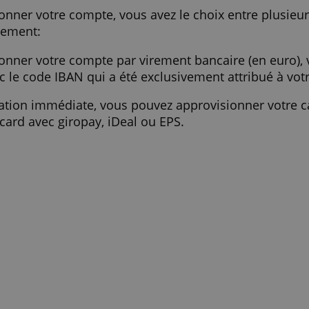
> Demander maintenant votre Viabuy 
votre carte
rovisionner votre compte, vous avez le choix 
visionnement:
rovisionner votre compte par virement bancaire 
I.B. avec le code IBAN qui a été exclusivement 
 utilisation immédiate, vous pouvez approvisi
astercard avec giropay, iDeal ou EPS.