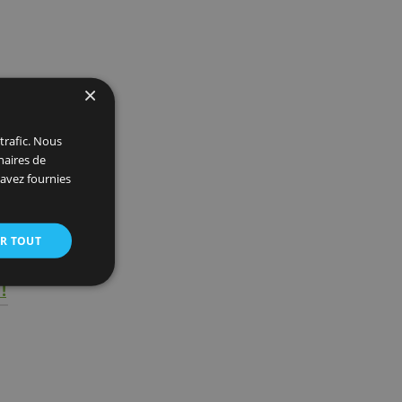
en
×
 et analyser notre trafic. Nous
ite avec nos partenaires de
ions que vous leur avez fournies
oir plus
ACCEPTER TOUT