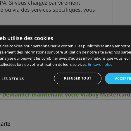
s pouvez mettre de l'argent sur votre carte au
maximum 60 fois par mois.
voir que vous pouvez recharger la carte de
est gratuit que si vous le faites avec un dépôt 
 ou SEPA. Si vous chargez par virement
trangère ou via des services spécifiques, vous
site Web utilise des cookies
vabilité
 utilisons des cookies pour personnaliser le contenu, les publicités
c son propre numéro IBAN
ageons également des informations sur votre utilisation de notre s
icité et d'analyse qui peuvent les combiner avec d'autres informat
u'ils ont collectées lors de votre utilisation de leurs services.
En sav
ovisionnement disponibles
REFUSER TOUT
AFFICHER LES DÉTAILS