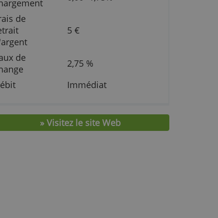
Limite
1.000,00 €
Frais de
0,00 -1,75%
chargement
Frais de
retrait
5 €
que
d'argent
Taux de
2,75 %
change
ve
Débit
Immédiat
» Visitez le site Web