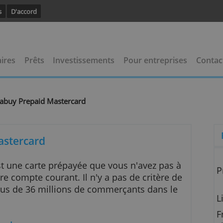
avoir plus
D'accord
 bancaires
Prêts
Investissements
Pour entrep
yees
Viabuy Prepaid Mastercard
>
aid Mastercard
ard est une carte prépayée que vous n'avez pa
e propre compte courant. Il n'y a pas de critèr
r chez plus de 36 millions de commerçants dans 