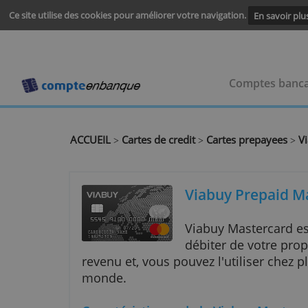
Ce site utilise des cookies pour améliorer votre navigation.
En s
Comptes
ACCUEIL
Cartes de credit
Cartes prepa
>
>
Viabuy Prep
Viabuy Masterc
débiter de votr
revenu et, vous pouvez l'utilise