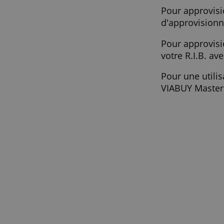
Charger 
Pour app
d'appro
Pour app
votre R.
Pour une
VIABUY M