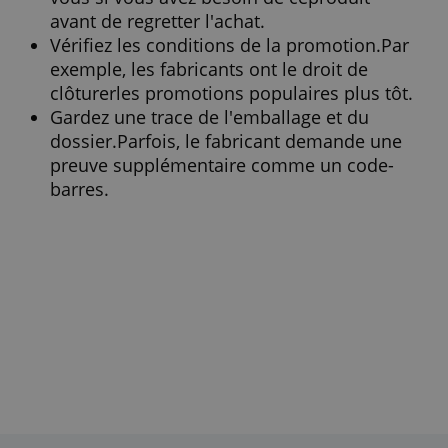
généralement plus longtemps que la pério
d'achat.Vous ne pouvez soumettre votre
candidature que pendant cette période.Po
ce faire, vous découpez un code-barres ou
remplissez un formulaire sur le site Web d
fabricant.Vous devrez peut-être également
numériser et envoyer votre facture ou votr
reçu d'achat.
Quand recevoir le cashback 
Cela dépend de la promotion et du
fabricant.Ils décident eux-mêmes de la du
d'une telle promotion et du moment où vo
récupérerez votre argent.Il est généraleme