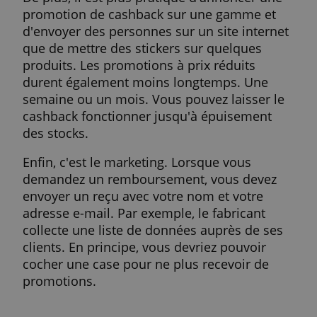
conditions.
REFUSER TOUT
Habituellement, vous devez envoyer votre
AFFICHER LES DÉTAILS
facture ou votre reçu d'achat et vos
informations personnelles. Cela fonctionn
donc différemment d'un rabais. Vous le
recevrez à la caisse. La remise est égaleme
anonyme et les promotions sont plus
courtes.
Différence entre cashback et
réduction ?
Le cashback est plus sûr pour l'entreprise. 
un fabricant donne 150 euros ou plus de
cashback sur un téléviseur, il veut s'assure