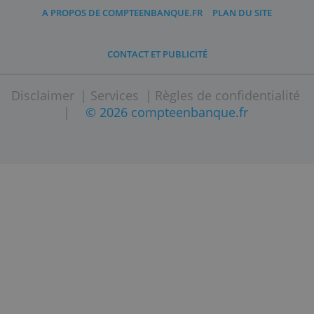
préférable de compter sur deux semaines 
un mois.Si l'argent n'est pas reçu après la
période promise, il est préférable d'appele
le service client du fabricant.
À quoi dois-je faire attention
Les promotions de remise en argent son
généralement assez courtes.Demandez-
vous si vous avez besoin de ceproduit
avant de regretter l'achat.
Vérifiez les conditions de la promotion.P
exemple, les fabricants ont le droit de
clôturerles promotions populaires plus t
Gardez une trace de l'emballage et du
dossier.Parfois, le fabricant demande un