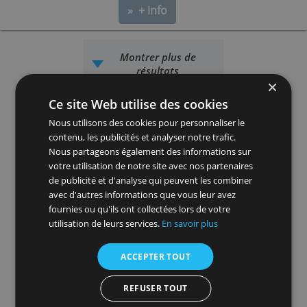
Carte Air France KLM American
Express Gold
La carte de Flying Blue luxueuse. Cumulez des miles
aériens et bénéficiez des assurances, avantages e
services exclusifs pendant vos voyages.
Frais annuels
Limite
180,00 €
-
» + info