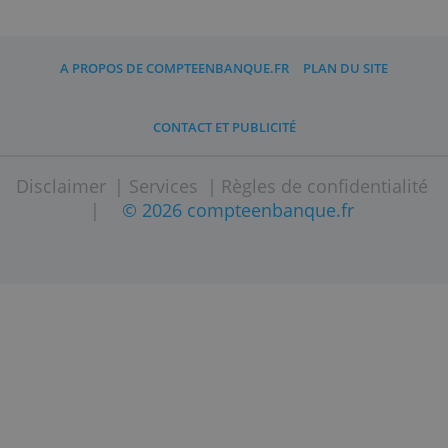
Avecdes plafonds de retraits plus
élevés, plus de retraits gratuits et des
paiements hors zone euro, ainsi
que des assurances et assistances
voyage.
A PROPOS DE COMPTEENBANQUE.FR
PLAN DU SITE