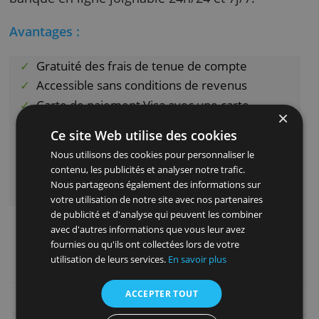
alertes. Et pour plus de sécurité, vous pouve
effectuer un blocage temporaire de votre car
bancaire ou de certaines opérations.
Vous ouvrez votre compte BforBASIC quels q
soient vos revenus et vous profitez d'une
banque en ligne joignable 24h/24 et 7j/7.
Avantages :
Gratuité des frais de tenue de compte
Accessible sans conditions de revenus
Carte de paiement Visa avec une carte
physique et une carte virtuelle
Ce site Web utilise des cookies
Offre groupée de services bancaires au
Nous utilisons des cookies pour personnaliser le
quotidien