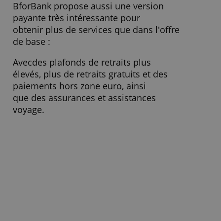
1 retrait gratuit par mois en zone
Retrait zone euro
euro ensuite payant
Frais de change
-
» Visitez le site Web
BforZEN
BforBank propose aussi une version
payante très intéressante pour
obtenir plus de services que dans l'offre
de base :