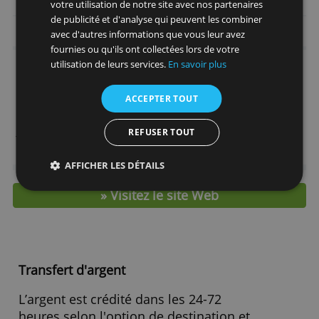
Usage fréquent mondialement
Carte de paiement plus sécure en voyage
Ce site Web utilise des cookies
Disponible en 4 devises différentes
Nous utilisons des cookies pour personnaliser le
> Demandez ici la Skrill Prepaid Masterc
contenu, les publicités et analyser notre trafic.
Nous partageons également des informations sur
votre utilisation de notre site avec nos partenaires
de publicité et d'analyse qui peuvent les combiner
Frais et caractéristiques
avec d'autres informations que vous leur avez
fournies ou qu'ils ont collectées lors de votre
Prix Annuel
10,00 €
utilisation de leurs services.
En savoir plus
Limite
1.000,00 €
ACCEPTER TOUT
Frais de chargement
0,00 %
Frais de retrait d'argent
1,80 €
REFUSER TOUT
Taux de change
3,99 %
AFFICHER LES DÉTAILS