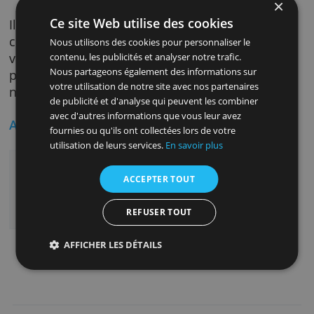
Gérer l'application
Avec l'application Revolut, vous gérez tout vo
compte et avec Revolut Connect, vous
connectez votre compte professionnel à des
logiciels de comptabilité et à d'autres logicie
tels que Xero ou Slack. Avec Revolut Open API
vous pouvez automatiser vos paiements
et d'autres opérations de contrôle.
Ce site Web utilise des cookies
Il est important de dire que sur ce compte,
comme pour tous les autres comptes Revolut
Nous utilisons des cookies pour personnaliser le
vous ne pouvez pas déposer d'argent, vous n
contenu, les publicités et analyser notre trafic.
Nous partageons également des informations sur
pouvez charger de l'argent sur le compte qu
votre utilisation de notre site avec nos partenaires
numériquement.
de publicité et d'analyse qui peuvent les combiner
avec d'autres informations que vous leur avez
Avantages