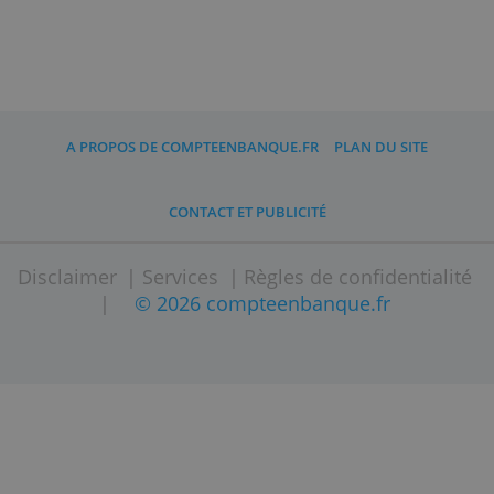
par les banques entre elles. Avec le
plan Freelancer Free, cela coûte 0,4% en
plus de ce taux de change.
Pas déposer de cash
Vous ne pouvez pas déposer d'espèces
sur votre compte Revolut. Revolut
estime que les paiements numériques
sont plus pratiques et sécurisés.