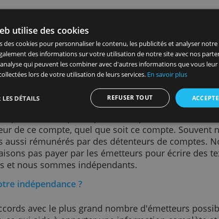
arons pas tous les produits financiers, mais u
es émetteurs avec qui nous avons un accord, 
entionner sur ce site.
us les comparaisons ?
mparaison des produits, vous devez choisir v
égorie ou remplir un formulaire avant de défini
site Web utilise des cookies
vous montrons le plus grand nombre de produi
 utilisons des cookies pour personnaliser le contenu, les publicités
 fondé sur vos mots de recherche et la popularit
ageons également des informations sur votre utilisation de notre s
andes. Parfois, notre propre opinion et les op
icité et d'analyse qui peuvent les combiner avec d'autres informat
rité.
u'ils ont collectées lors de votre utilisation de leurs services.
En sav
munérés sur ce site?
REFUSER TOUT
AFFICHER LES DÉTAILS
pte et que vous êtes passé par ce site pour 
metteur de ce compte, quel que soit ce compt