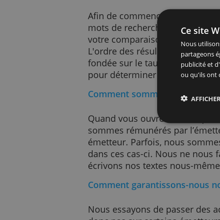
Sur ce site, nous ne comp
comparons les produits d
trouvons importants de m
Comment établissons-no
Afin de commencer une co
mots de recherche, de cat
Ce 
votre comparaison. Nous 
Nous
L'ordre des résultats est
part
fondée sur le taux de dem
publ
pour déterminer la popula
ou q
Comment sommes-nous ré
Quand vous ouvrez un com
sommes rémunérés par l’é