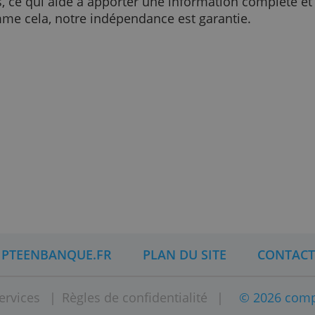
 sommes aussi rémunérés par des détenteurs
nous faisons pas payer par les émetteurs pour 
us-mêmes et nous sommes indépendants.
ous notre indépendance ?
des accords avec le plus grand nombre d'émet
tteurs, ce qui aide à apporter une information 
les. Comme cela, notre indépendance est garan
u