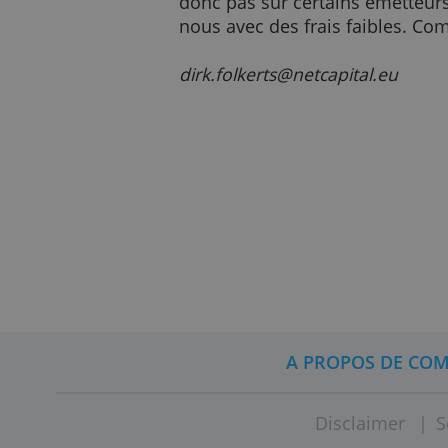
émetteur. Parfois, nous
dans ces cas-ci. Nous ne 
écrivons nos textes no
Comment garantissons-n
Nous essayons de passer 
donc pas sur certains éme
nous avec des frais faib
dirk.folkerts@netcapital.e