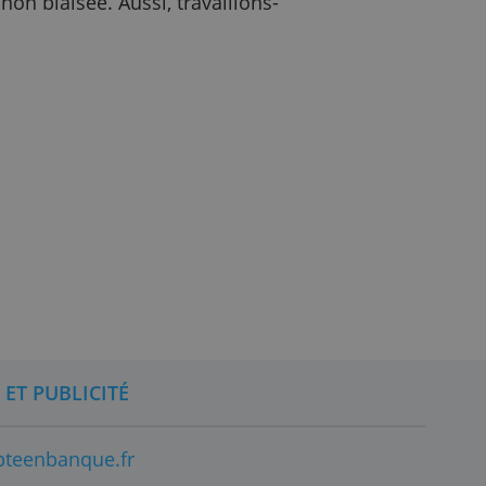
 de comptes. Nous ne sommes rémunérés que
écrire des textes en leur faveur. Nous
teurs possible. Nous ne nous focalisons
complète et non biaisée. Aussi, travaillons-
tie.