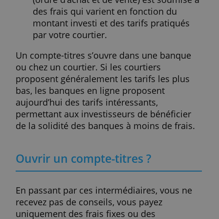
On ouvre généralement un compte-titres
pour continuer à faire travailler une partie
son épargne, lorsque ses comptes-épargn
sont arrivés à plafonnement par exemple, 
que l’on veut une alternative aux assuranc
vie. Pour gérer au mieux son portefeuille, i
est nécessaire de s'informer et de
comprendre le fonctionnement des march
boursiers ainsi que des produits proposés,
et de prendre en compte les risques liés a
investissements.
Les frais d’investir en ligne ?
La détention d'un compte d'investissemen
entraîne des frais variés tels que: