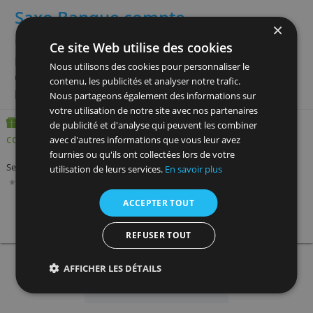
plateforme de trading et une tarification adaptée
avantageuses. Pour investir dans le monde.
Service
Droits Garde
Ordre 1.000€
Ordre 5.000
0,00 %
0,00 €
0,00 €
» + info