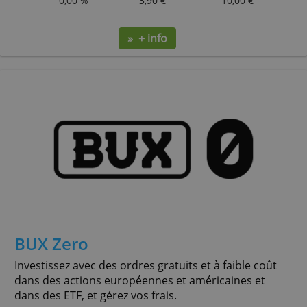
Fortuneo Compte Bourse
Offre complète de plusieurs comptes-titres en
bourse, avec différentes tarifications adaptées et
promotions avantageuses.
Frais de transfert remboursés et frais de courta
offerts ! Selon les conditions en vigueur.
Service
Droits Garde
Ordre 1.000€
Ordre 5.000
0,00 %
3,90 €
10,00 €
» + info