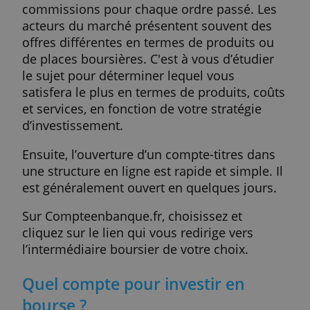
Frais de gestion :
il s’agit des frais
facturés pour la détention de votre
compte.
Droits de garde :
c’est un pourcentage
calculé sur votre capital et facturé d’u
base forfaitaire sur votre compte titres
Frais de transaction :
chaque transacti
(ordre d’achat et de vente) est soumise
des frais qui varient en fonction du
montant investi et des tarifs pratiqués
par votre courtier.
Un compte-titres s’ouvre dans une banque
ou chez un courtier. Si les courtiers
proposent généralement les tarifs les plus
bas, les banques en ligne proposent