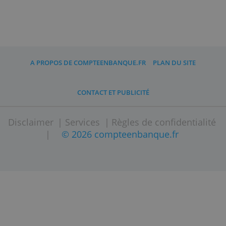
et services, en fonction de votre stratégie
d’investissement.
Ensuite, l’ouverture d’un compte-titres dan
une structure en ligne est rapide et simple. 
est généralement ouvert en quelques jours
Sur Compteenbanque.fr, choisissez et
cliquez sur le lien qui vous redirige vers
l’intermédiaire boursier de votre choix.
Quel compte pour investir en
bourse ?
En France, il existe deux moyens d’investir
dans les produits boursiers, le compte-titr