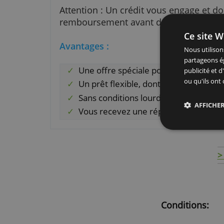
remboursement des échéances d
Vous pouvez configurer les détai
avoir introduit votre demande, l
Attention : Un crédit vous engage
remboursement avant de vous e
Ce 
Avantages :
Nous
part
Une offre spéciale pour les je
publ
ou q
Un prêt flexible, dont vous po
Sans conditions lourdes pour 
Vous recevez une réponse rap