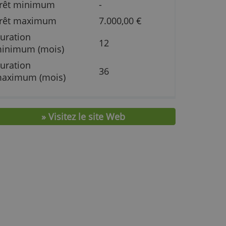
4,85 % (se
Intérêt
conditions
t
Prêt minimum
-
Prêt maximum
7.000,00 €
Duration
12
minimum (mois)
500
Duration
é
36
maximum (mois)
n
» Visitez le site Web