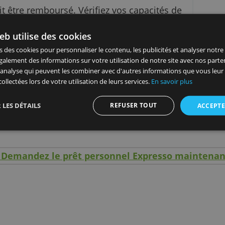
e 1 à 3 mois.
ls de l’emprunt sur le simulateur en ligne. Apr
a banque vous répondra très vite.
 et doit être remboursé. Vérifiez vos capacités
ngager.
site Web utilise des cookies
 utilisons des cookies pour personnaliser le contenu, les publicités
ageons également des informations sur votre utilisation de notre s
unes de 18 à 29 ans.
icité et d'analyse qui peuvent les combiner avec d'autres informat
u'ils ont collectées lors de votre utilisation de leurs services.
En sav
uvez modifier les mensualités
votre acceptation
REFUSER TOUT
AFFICHER LES DÉTAILS
ide sur votre demande