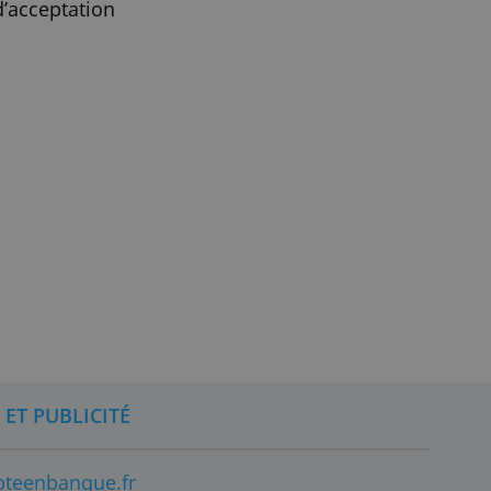
o maintenant!
sous réserve d’acceptation
en vigueur.
.