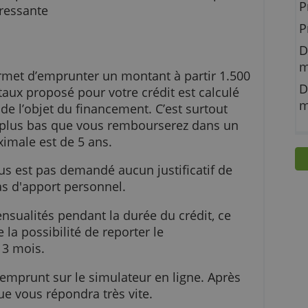
une moins de 30 ans, à la recherche d'un prêt
n projet personnel ou votre installation, le prê
re intéressante
vous permet d’emprunter un montant à partir 1.
gié. Le taux proposé pour votre crédit est calcul
rée et de l’objet du financement. C’est surtout
nts les plus bas que vous rembourserez dans u
rée maximale est de 5 ans.
il ne vous est pas demandé aucun justificatif de
 faut pas d'apport personnel.
r vos mensualités pendant la durée du crédit, ce
ansi que la possibilité de reporter le