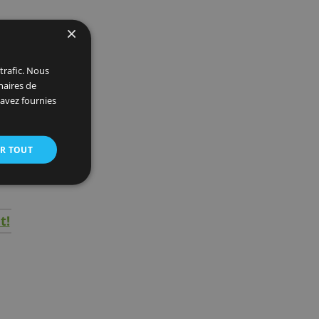
ès
 de
×
 et analyser notre trafic. Nous
ite avec nos partenaires de
ions que vous leur avez fournies
oir plus
ACCEPTER TOUT