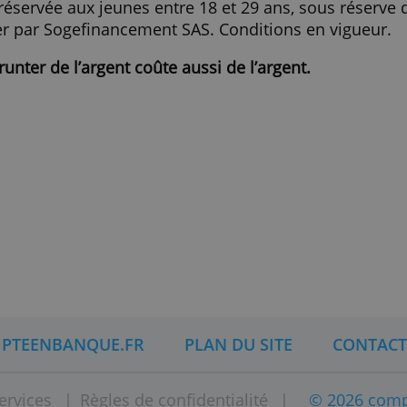
> Demandez le prêt personnel Express
ons:
fre est réservée aux jeunes entre 18 et 29 ans, 
 dossier par Sogefinancement SAS. Conditions 
n, emprunter de l
’
argent co
û
te aussi de l
’
argent