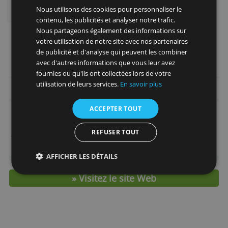
Une cotisation annuelle gratuite, sous
condition d'octroi
Plafonds de paiements et de retraits élevés
Un service complet d'assurances et
d'assistances
Une application pour vos appareils mobiles
Ce site Web utilise des cookies
Plusieurs fois récompensée pour des
Nous utilisons des cookies pour personnaliser le
produits d'excellence
contenu, les publicités et analyser notre trafic.
Nous partageons également des informations sur
> Demandez ici la Mastercard Gold de
votre utilisation de notre site avec nos partenaires
fortuneo !
de publicité et d'analyse qui peuvent les combiner
avec d'autres informations que vous leur avez
fournies ou qu'ils ont collectées lors de votre
utilisation de leurs services.
En savoir plus
Frais et caractéristiques
ACCEPTER TOUT
Prix Annuel
0,00 €