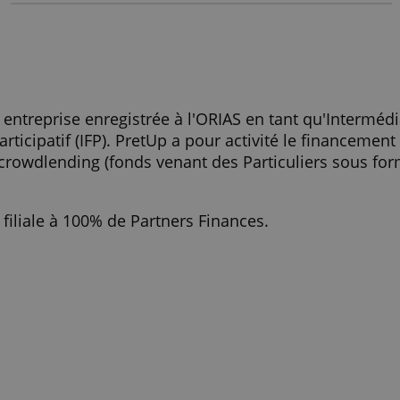
REFUSER TOUT
AFFICHER LES DÉTAILS
après la collecte
> Votre financement d’entreprise av
up ?
st une entreprise enregistrée à l'ORIAS en tant
ent Participatif (IFP). PretUp a pour activité l
) par crowdlending (fonds venant des Particul
é).