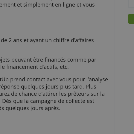
 des prêts aux petites entreprises pour
e projet, sans caution ni apport. Vous faites
 rapidement et simplement en ligne et vous
e plus de 2 ans et ayant un chiffre d’affaires
s de projets peuvant être financés comme par
ction, le financement d’actifs, etc.
te, PretUp prend contact avec vous pour l’anal
t une réponse quelques jours plus tard. Plus
vous aurez de chance d’attirer les prêteurs sur 
ipatif. Dès que la campagne de collecte est