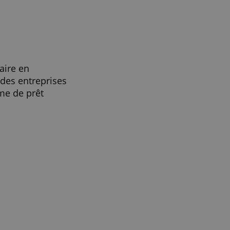
ACCEPTER TOUT
ec PretUp !
 qu'Intermédiaire en
e financement des entreprises
iers sous forme de prêt