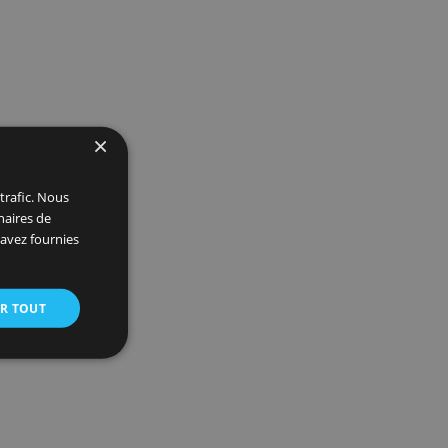
ant
×
 et analyser notre trafic. Nous
ite avec nos partenaires de
ions que vous leur avez fournies
oir plus