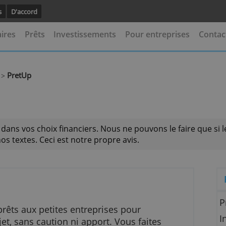
avoir plus
D'accord
 bancaires
Prêts
Investissements
Pour entrep
ssionnel
PretUp
>
ider dans vos choix financiers. Nous ne pouvons le 
 pas nos textes. Ceci est notre propre avis.