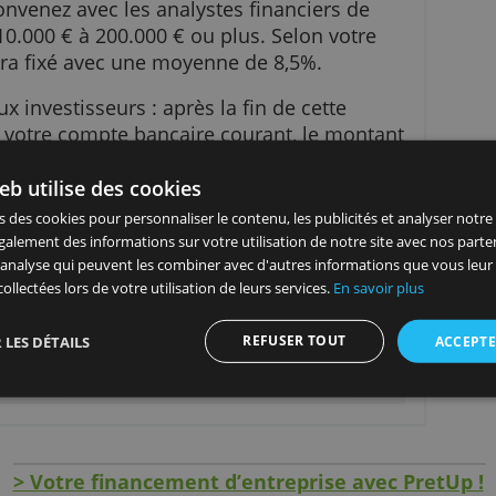
es fonds quelques jours après.
vous convenez avec les analystes financiers de
 : de 10.000 € à 200.000 € ou plus. Selon votre
térêts sera fixé avec une moyenne de 8,5%.
ojet aux investisseurs : après la fin de cette
ent sur votre compte bancaire courant, le mont
montage du dossier de 3% à 5%. PretUp facture
site Web utilise des cookies
n de 1/12 % par mois.
 utilisons des cookies pour personnaliser le contenu, les publicités
ageons également des informations sur votre utilisation de notre s
icité et d'analyse qui peuvent les combiner avec d'autres informat
u'ils ont collectées lors de votre utilisation de leurs services.
En sav