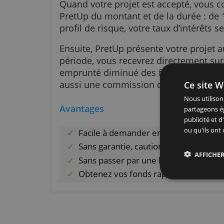
terminée, vous pourrez obtenir l
Votre financement
Quand votre projet est accepté, 
PretUp du montant et de la durée
profil de risque, votre taux d’in
Ensuite, PretUp présente votre pr
période, vous recevrez directem
emprunté diminué des frais de 
Ce 
aussi une commission de gestio
Nous
Avantages
part
publ
ou q
Facile à demander en ligne