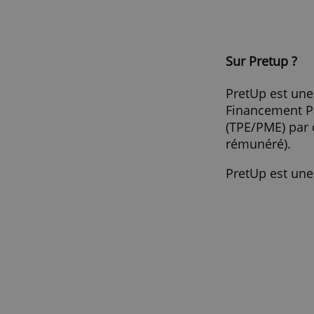
Sans garantie, caution, apport
Sans passer par une banque
Obtenez vos fonds rapidement 
Sur Pret
PretUp e
Financem
(TPE/PME
rémunér