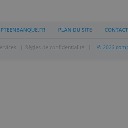
st une filiale à 100% de Partners Finances.
DE COMPTEENBANQUE.FR
PLAN DU SITE
er
|
Services
|
Règles de confidentialité
|