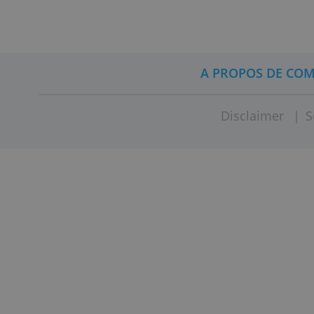
PretUp e
A PROPOS 
Disclaim