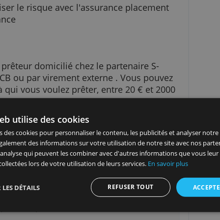
nvestissements pour gérer votre profil de risque
s pouvez activer la fonctionnalité automatique 
qui veut dire que vous prêtez automatiquement 
itères que vous avez sélectionnés.
 maîtriser le risque avec l'assurance placemen
 assurance
compte prêteur domicilié chez le partenaire S-
te via CB ou par virement externe . Vous pouv
reprise à qui vous voulez prêter, entre 20 € et 2
site Web utilise des cookies
vez suivre l’évolution de votre compte et de
nts sur votre tableau de bord.
 utilisons des cookies pour personnaliser le contenu, les publicités