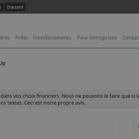
avoir plus
D'accord
 bancaires
Prêts
Investissements
Pour entrep
g
PretUp
>
ider dans vos choix financiers. Nous ne pouvons le 
 pas nos textes. Ceci est notre propre avis.