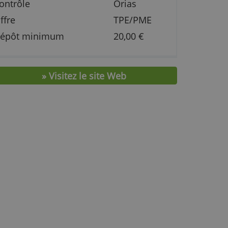
Frais et caractéristiques
Contrôle
Orias
r
Offre
TPE/P
Dépôt minimum
20,00 €
» Visitez le site Web
 la
us