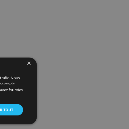
. A
de
aux
t
ez
000
×
 et analyser notre trafic. Nous