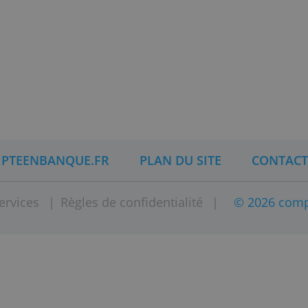
st une entreprise enregistrée à l'ORIAS en tant
ent Participatif (IFP). PretUp a pour activité l
) par crowdfunding (fonds venant des Particul
é).
st une filiale à 100% de Partners Finances.