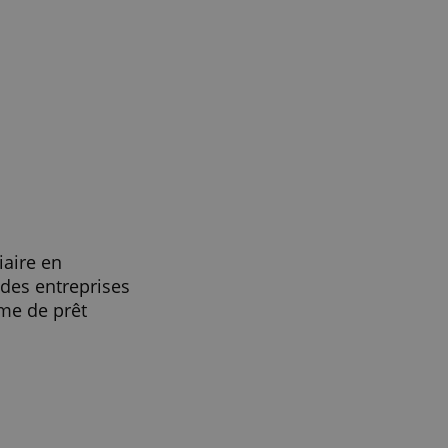
ite avec nos partenaires de
ions que vous leur avez fournies
oir plus
ACCEPTER TOUT
 !