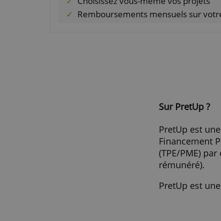
part
publ
Avantages
ou q
Aucun frais d'entrée, de dépôt,
Soutenez l’économie locale et 
Accès à une étude rigoureuse
Choisissez vous-même vos pro
Remboursements mensuels su
Sur Pret