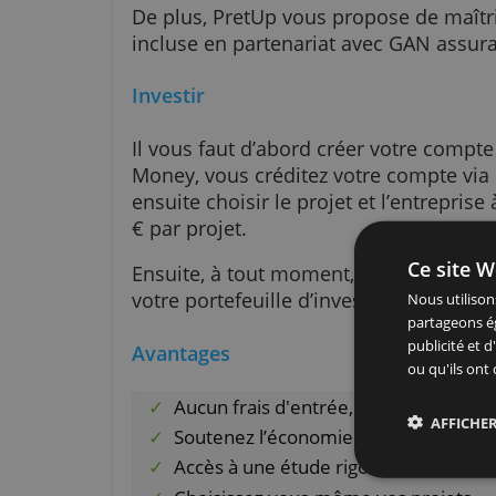
Il est conseillé de répartir vos i
cette fin, sur la plateforme, vou
votre portefeuille de prêts. Ce 
projets qui correspondent aux cr
De plus, PretUp vous propose de
incluse en partenariat avec GAN
Investir
Il vous faut d’abord créer votre 
Money, vous créditez votre comp
ensuite choisir le projet et l’ent
€ par projet.
Ce 
Ensuite, à tout moment, vous pou
votre portefeuille d’investisseme
Nous