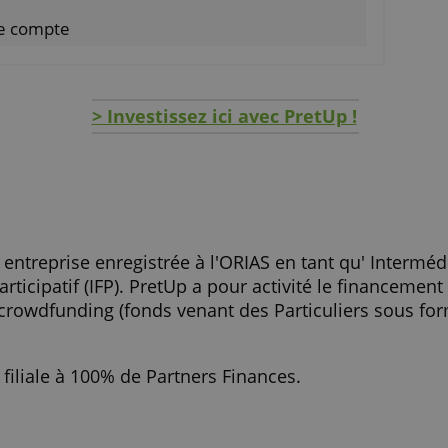
ageons également des informations sur votre utilisation de notre s
icité et d'analyse qui peuvent les combiner avec d'autres informat
u'ils ont collectées lors de votre utilisation de leurs services.
En sav
 de gestion, de sortie
REFUSER TOUT
AFFICHER LES DÉTAILS
solidaire
 de chaque entreprise
jets
r votre compte
> Investissez ici avec PretUp
Up ?