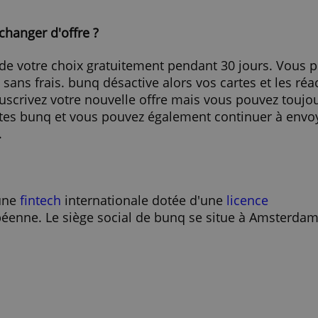
épôts et atteignez la neutralité carbone
fres de bienvenue
is l'application
> Ouvrez ici votre compte bunq
voulez changer d'offre ?
l'offre de votre choix gratuitement pendant 30
oment sans frais. bunq désactive alors vos cart
us souscrivez votre nouvelle offre mais vous 
 comptes bunq et vous pouvez également conti