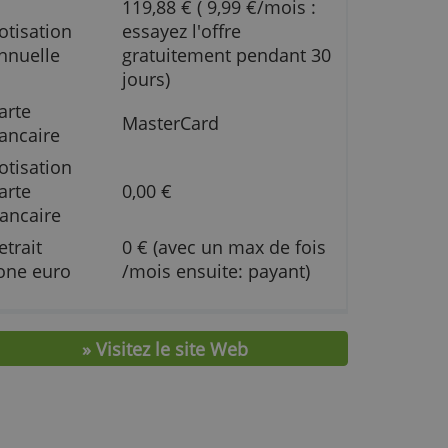
Frais et caractéristiques
119,88 € ( 9,99 €/mo
Cotisation
essayez l'offre
annuelle
gratuitement penda
jours)
Carte
MasterCard
bancaire
Cotisation
N
Carte
0,00 €
Bancaire
Retrait
0 € (avec un max de
zone euro
/mois ensuite: paya