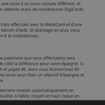
re avec des partenaires, ainsi vous obtenez le
 frais supplémentaires.
s avec lesquelles vous pouvez retirer de l'arge
 fois autorisé par mois. Vous pouvez aussi à t
 lier une carte à un sous-compte différent, e
arte. Vous obtenez aussi de nombreuses DigiCar
 vos achats effectués avec la MetalCard et d'u
s avez besoin d'aide. Et avantage en plus, vou
ompte en € et multidevises.
t chaque paiement que vous effectuerez sera
ttant de côté la différence pour votre épargne.