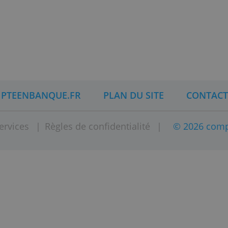
ements.
 ?
V. est une
fintech
internationale dotée d'une
li
e
européenne. Le siège social de bunq se situe 
e.