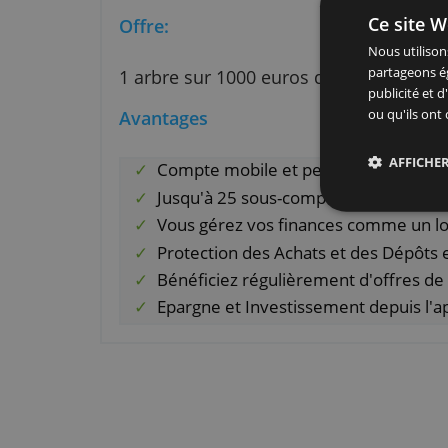
vous avez payé 3,20 € pour un s
centimes automatiquement. Vous 
suivre sa progression au fur et 
Et si vous le souhaitez, vous p
bourse en choisissant parmi des 
fonction de vos objectifs.
Ce 
Offre:
Nous
part
1 arbre sur 1000 euros dépensés
publ
ou q
Avantages
Compte mobile et personnalis
Jusqu'à 25 sous-comptes et de
Vous gérez vos finances comm