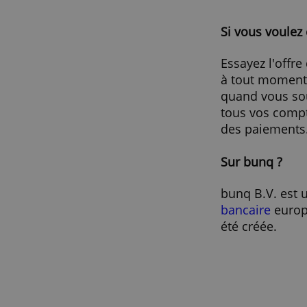
Protection des Achats et des D
Bénéficiez régulièrement d'of
Epargne et Investissement depu
Si vous 
Essayez 
à tout m
quand vo
tous vos