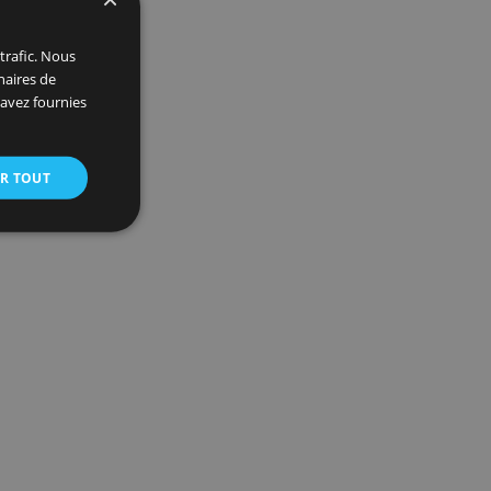
 et
×
 et analyser notre trafic. Nous
ite avec nos partenaires de
ions que vous leur avez fournies
oir plus
ACCEPTER TOUT