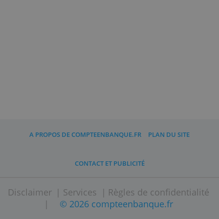
par la Banque de France. Il permet aux
entreprises d'obtenir d’un compte
courant et un ensemble de moyens de
paiement nécessaires au bon
fonctionnement de leur activité
professionnelle.
L’ensemble des fonds des clients de
Qonto sont sécurisés chez le partenaire
Crédit Mutuel Arkéa et couverts par le
Fonds de Garantie des Dépôts et de
Résolution (FGDR) à hauteur de 100.000
€.