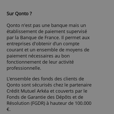
Cotisation Carte Bancaire
0,00 €
Retrait zone euro
0.00
Intérêt créditeur
-
Intérêt débiteur
-
Age minimum
18
» Visitez le site Web
Sur Qonto ?
Qonto n'est pas une banque mais un
établissement de paiement supervisé