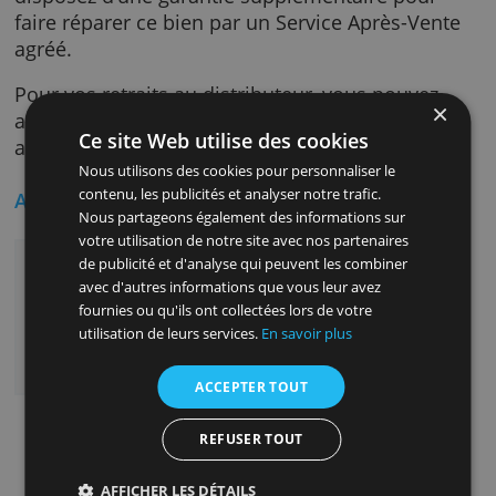
VISA. En plus des garanties vol/casse et livra
Internet, vous disposez chez Sofinco d'une
extention de garantie constructeur: si vous a
acheté un produit sous garantie avec votre c
Visa Agile et que celui-ci tombe en panne alo
que cette garantie arrive à échéance, vous
disposez d’une garantie supplémentaire pou
faire réparer ce bien par un Service Après-Ve
agréé.
Pour vos retraits au distributeur, vous pouve
aller jusqu’à la limite autorisée, selon la limit
Ce site Web utilise des cookies
aux conditions de votre crédit. renouvelable.
Nous utilisons des cookies pour personnaliser le
contenu, les publicités et analyser notre trafic.
Avantages
Nous partageons également des informations sur
votre utilisation de notre site avec nos partenaires
carte gratuite et pratique