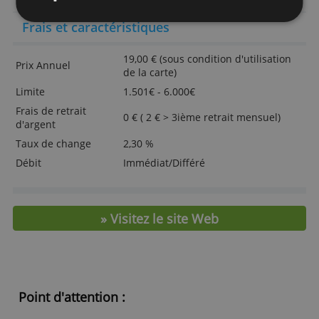
de publicité et d'analyse qui peuvent les combiner
remboursements au comptant ou à crédit
avec d'autres informations que vous leur avez
fournies ou qu'ils ont collectées lors de votre
ouverture d'un crédit renouvelable
utilisation de leurs services.
En savoir plus
relevé de compte mensuel clair et complet
garanties exclusives
ACCEPTER TOUT
> Commandez ici votre carte Sofinco Vi
REFUSER TOUT
Agile
AFFICHER LES DÉTAILS
Frais et caractéristiques
19,00 € (sous condition d'utilisat
Prix Annuel
de la carte)
Limite
1.501€ - 6.000€
Frais de retrait
0 € ( 2 € > 3ième retrait mensuel)
d'argent