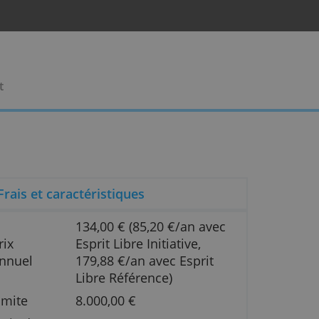
rises
Contact
Frais et caractéristiques
134,00 € (85,20 €/an 
Prix
Esprit Libre Initiative,
ès
Annuel
179,88 €/an avec Espr
Libre Référence)