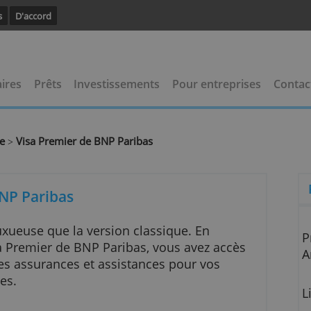
avoir plus
D'accord
 bancaires
Prêts
Investissements
Pour entrep
de gamme
Visa Premier de BNP Paribas
>
r de BNP Paribas
 plus luxueuse que la version classique. En
rte Visa Premier de BNP Paribas, vous avez acc
s et des assurances et assistances pour vos