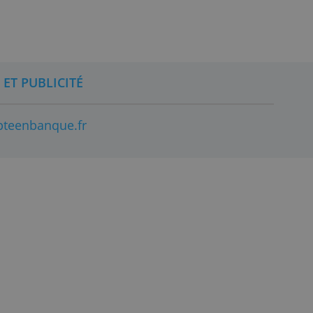
iser votre carte : évasion,
o de présentation.
CONTACT ET PUBLICITÉ
© 2026 compteenbanque.fr