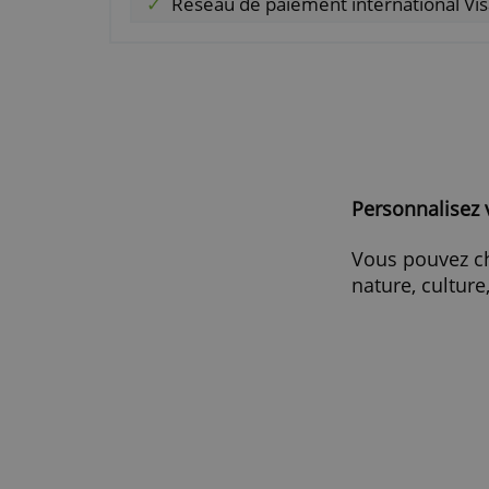
Avantages
Plafond de paiement très élevé
Nombreuses assurances et co
Avantages et réductions d'offr
Réseau de paiement internatio
Personna