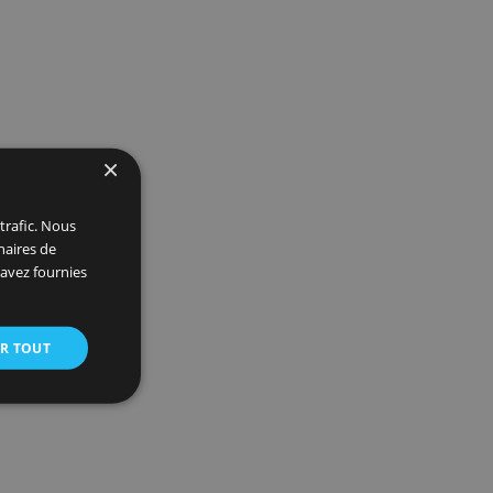
de
ur.
ls
×
 et analyser notre trafic. Nous
ite avec nos partenaires de
ions que vous leur avez fournies
oir plus