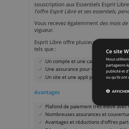
une sélection d'offres de voyage
Offre de bienvenue
Pour toute 1ère ouverture de co
souscription aux Essentiels Espr
l'offre Esprit Libre et ses essent
Vous recevez égalemment
des mo
vigueur.
Esprit Libre offre plusieurs for
tels que :
Ce 
Nous
Un compte et une carte banca
part
Une assurance pour vos moy
publ
Un site et une appli pour gére
ou q