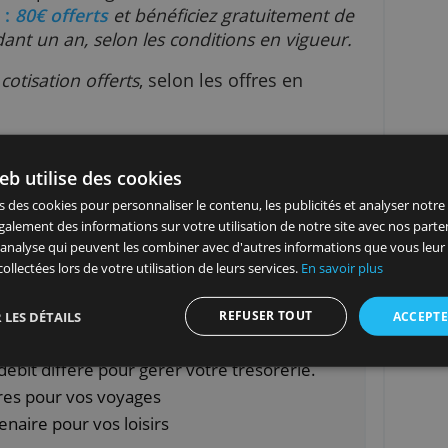
s, shopping, cinéma, etc..
mpte de dépôt en ligne dans le cadre de la
it Libre
:
80€ offerts
et bénéficiez gratuitement 
iels, pendant un an, selon les conditions en vigue
is de cotisation offerts
, selon les offres en
mules comportant une base de produits essentie
site Web utilise des cookies
 utilisons des cookies pour personnaliser le contenu, les publicités
ire
ageons également des informations sur votre utilisation de notre s
ens de paiement
icité et d'analyse qui peuvent les combiner avec d'autres informat
r votre compte
u'ils ont collectées lors de votre utilisation de leurs services.
En sav