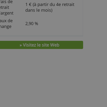
Limite
8.000,00 €
Frais de
1 € (à partir du 4e ret
retrait
dans le mois)
d'argent
Taux de
2,90 %
ns
change
» Visitez le site Web