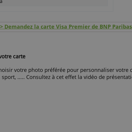
REFUSER TOUT
AFFICHER LES DÉTAILS
 avec débit différé pour gérer votre trésorerie.
uvertures pour vos voyages
es partenaire pour vos loisirs
nal Visa
> Demandez la carte Visa Premier de
lisez votre carte