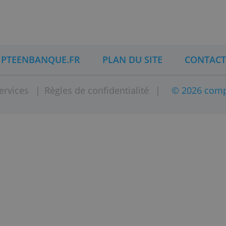
vez choisir votre photo préférée pour personnal
ulture, sport, ..... Consultez à cet effet la vidé
DE COMPTEENBANQUE.FR
PLAN DU SITE
er
|
Services
|
Règles de confidentialité
|