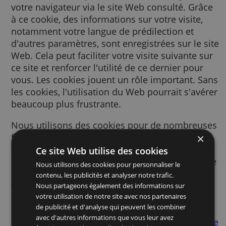
Un cookie est un petit fichier texte envoyé à
votre navigateur via le site Web consulté. G
à ce cookie, des informations sur votre visite
notamment votre langue de prédilection et
d'autres paramètres, sont enregistrées sur le
Web. Cela peut faciliter votre visite suivante
ce site et renforcer l'utilité de ce dernier po
vous. Les cookies jouent un rôle important.
les cookies, l'utilisation du Web pourrait s'a
beaucoup plus frustrante.
Nous utilisons des cookies pour de nombre
finalités. Par exemple, nous y avons recours
pour mémoriser vos paramètres SafeSearch
Ce site Web utilise des cookies
afin d’améliorer la pertinence des publicité
Nous utilisons des cookies pour personnaliser le